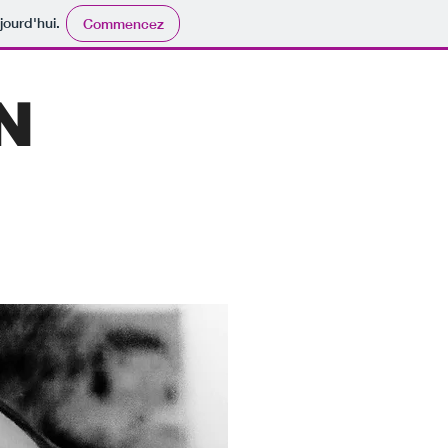
jourd'hui.
Commencez
N